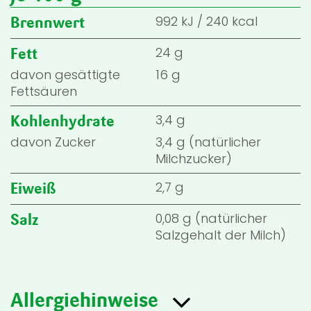
992
kJ
/
240
kcal
Brennwert
24 g
Fett
davon gesättigte
16 g
Fettsäuren
3,4 g
Kohlenhydrate
davon Zucker
3,4 g (natürlicher
Milchzucker)
2,7 g
Eiweiß
0,08 g (natürlicher
Salz
Salzgehalt der Milch)
Allergiehinweise