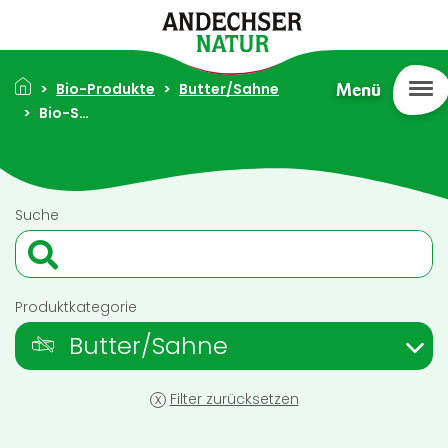
Direkt zum Inhalt
Pfadnavigation
Bio-Produkte
Butter/Sahne
Menü
Bio-Schmand 24% Fett 150g
Suche
Produktkategorie
Butter/Sahne
x
Filter zurücksetzen