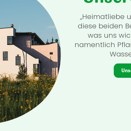
„Heimatliebe 
diese beiden Be
was uns wich
namentlich Pfla
Wasse
Uns