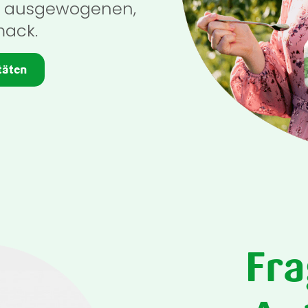
n ausgewogenen,
mack.
täten
Fra