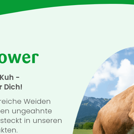
ower
 Kuh -
r Dich!
rreiche Weiden
hen ungeahnte
steckt in unseren
kten.