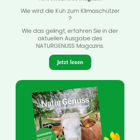
Wie wird die Kuh zum Klimaschützer
e
?
n
Wie das gelingt, erfahren Sie in der
m
aktuellen Ausgabe des
keit
Ei
NATURGENUSS Magazins.
hen
un
 Das
Gre
Jetzt lesen
ein
K
 für
ehr
ls,
(S
 der
ers
lt,
Na
.