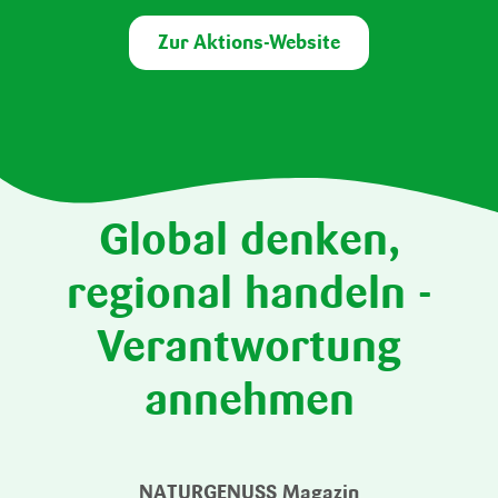
Zur Aktions-Website
Global denken,
regional handeln -
Verantwortung
annehmen
ng -
NATURGENUSS Magazin
17 