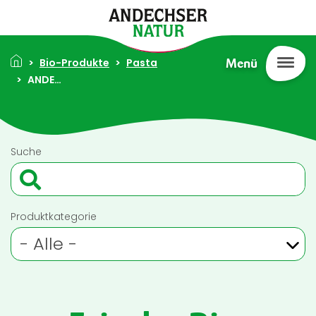
Direkt zum Inhalt
Pfadnavigation
Bio-Produkte
Pasta
Menü
ANDECHSER NATUR Frische Bio-Gnocchi 300g
Suche
Produktkategorie
- Alle -