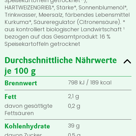
Speisekartoffeln getrocknet*¹),
HARTWEIZENGRIEß*, Stärke*, Sonnenblumenöl*,
Trinkwasser, Meersalz, färbendes Lebensmittel
Kurkuma*, Säureregulator (Citronensäure). *
aus kontrolliert biologischer Landwirtschaft ¹
bezogen auf das Gesamtprodukt: 16 %
Speisekartoffeln getrocknet
Durchschnittliche Nährwerte
je 100 g
798
kJ
/
189
kcal
Brennwert
2,1 g
Fett
davon gesättigte
0,2 g
Fettsäuren
39 g
Kohlenhydrate
davon Zucker
0,5 g