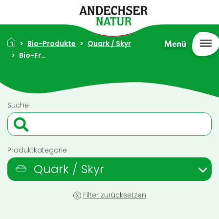
Direkt zum Inhalt
Pfadnavigation
Bio-Produkte
Quark / Skyr
Menü
Bio-Fruchtquark Himbeere Halbfettstufe 20% Fett i.Tr. 150g
Suche
Produktkategorie
Quark / Skyr
x
Filter zurücksetzen