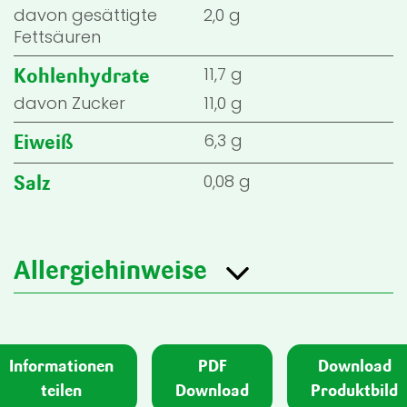
davon gesättigte
2,0 g
Fettsäuren
11,7 g
Kohlenhydrate
davon Zucker
11,0 g
6,3 g
Eiweiß
0,08 g
Salz
Allergiehinweise
Informationen
PDF
Download
teilen
Download
Produktbild