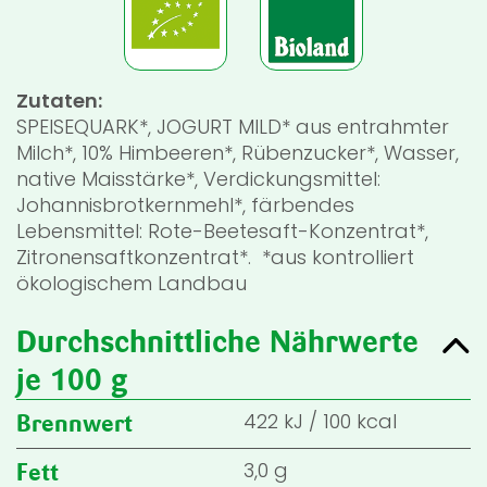
Zutaten:
SPEISEQUARK*, JOGURT MILD* aus entrahmter
Milch*, 10% Himbeeren*, Rübenzucker*, Wasser,
native Maisstärke*, Verdickungsmittel:
Johannisbrotkernmehl*, färbendes
Lebensmittel: Rote-Beetesaft-Konzentrat*,
Zitronensaftkonzentrat*. *aus kontrolliert
ökologischem Landbau
Durchschnittliche Nährwerte
je 100 g
422
kJ
/
100
kcal
Brennwert
3,0 g
Fett