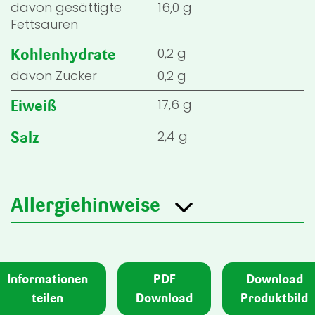
davon gesättigte
16,0 g
Fettsäuren
0,2 g
Kohlenhydrate
davon Zucker
0,2 g
17,6 g
Eiweiß
2,4 g
Salz
Allergiehinweise
Informationen
PDF
Download
teilen
Download
Produktbild