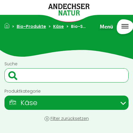
Direkt zum Inhalt
Pfadnavigation
Bio-Produkte
Käse
Bio-Schafsmilch Feta 45% Fett i. Tr. 180g
Menü
Suche
Produktkategorie
Käse
x
Filter zurücksetzen