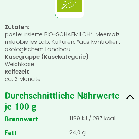
Zutaten:
pasteurisierte BIO-SCHAFMILCH*, Meersalz,
mikrobielles Lab, Kulturen. *aus kontrolliert
ökologischem Landbau
Käsegruppe (Käsekategorie)
Weichkäse
Reifezeit
ca. 3 Monate
Durchschnittliche Nährwerte
je 100 g
1189
kJ
/
287
kcal
Brennwert
24,0 g
Fett