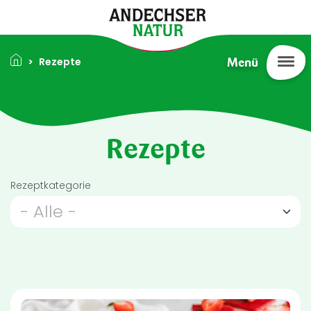
Direkt zum Inhalt
Pfadnavigation
Rezepte
Menü
Rezepte
Rezeptkategorie