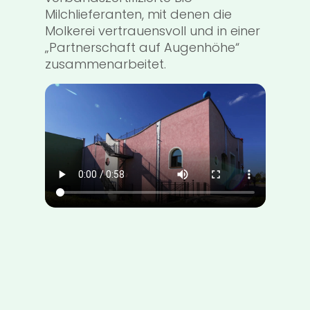
Milchlieferanten, mit denen die
Molkerei vertrauensvoll und in einer
„Partnerschaft auf Augenhöhe“
zusammenarbeitet.
 ein
offe
hrend
g
r
en,
.