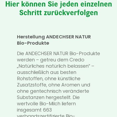
Hier können Sie jeden einzelnen
Schritt zurückverfolgen
Herstellung ANDECHSER NATUR
Her
Bio-Produkte
NAT
Die ANDECHSER NATUR Bio-Produkte
Der
rt
werden – getreu dem Credo
mil
e,
„Natürliches natürlich belassen“ –
3,5
ausschließlich aus besten
Tri
Rohstoffen, ohne künstliche
ang
Zusatzstoffe, ohne Aromen und
Ges
ohne gentechnisch veränderte
Frü
r
Substanzen hergestellt. Die
Ohn
fung
wertvolle Bio-Milch liefern
insgesamt 663
verbandszertifizierte Bio-