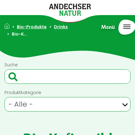
Direkt zum Inhalt
Pfadnavigation
Bio-Produkte
Drinks
Menü
Bio-Kefir mild 1,5% Fett 500g
Suche
Produktkategorie
- Alle -