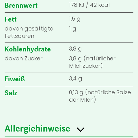
178
kJ
/
42
kcal
Brennwert
1,5 g
Fett
davon gesättigte
1 g
Fettsäuren
3,8 g
Kohlenhydrate
davon Zucker
3,8 g (natürlicher
Milchzucker)
3,4 g
Eiweiß
0,13 g (natürliche Salze
Salz
der Milch)
Allergiehinweise