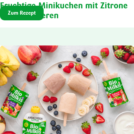
Fruchtige Minikuchen mit Zitrone
Zum Rezept
und Himbeeren