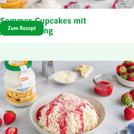
Sommer-Cupcakes mit
Zum Rezept
Jogurtfrosting