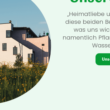
„Heimatliebe 
diese beiden Be
was uns wich
namentlich Pfla
Wasse
Uns