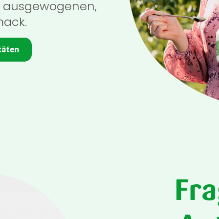
n ausgewogenen,
mack.
täten
Fra