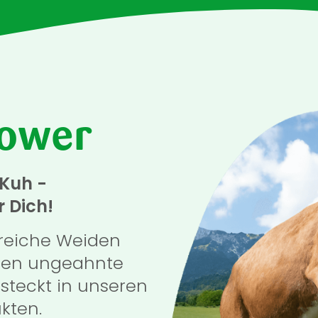
ower
 Kuh -
r Dich!
rreiche Weiden
hen ungeahnte
steckt in unseren
kten.