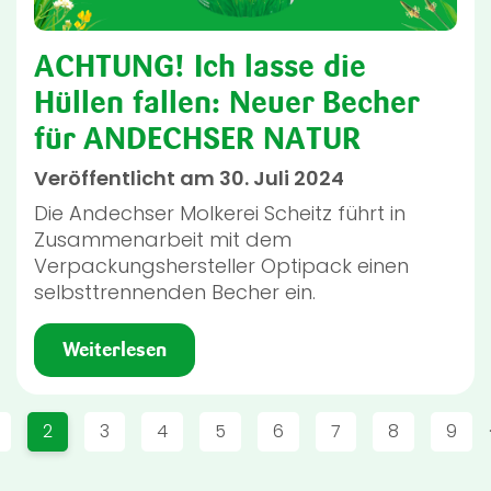
ACHTUNG! Ich lasse die
Hüllen fallen: Neuer Becher
für ANDECHSER NATUR
Veröffentlicht am 30. Juli 2024
Die Andechser Molkerei Scheitz führt in
Zusammenarbeit mit dem
Verpackungshersteller Optipack einen
selbsttrennenden Becher ein.
Weiterlesen
Seitennummerierung
Page
Aktuelle Seite
Page
Page
Page
Page
Page
Page
Page
2
3
4
5
6
7
8
9