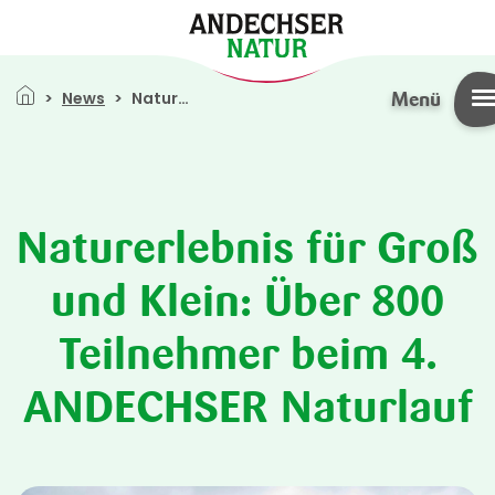
Pfadnavigation
News
Naturerlebnis Für Groß Und Klein: Über 800 Teilnehmer Beim 4. ANDECHSER Naturlauf
Menü
Direkt zum Inhalt
Naturerlebnis für Groß
und Klein: Über 800
Teilnehmer beim 4.
ANDECHSER Naturlauf