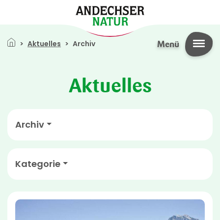
Direkt zum Inhalt
Pfadnavigation
Aktuelles
Archiv
Menü
Aktuelles
Archiv
Kategorie