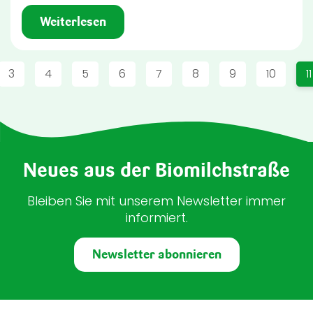
Weiterlesen
Seitennummerierung
Page
Page
Page
Page
Page
Page
Page
Page
A
3
4
5
6
7
8
9
10
11
Neues aus der Biomilchstraße
Bleiben Sie mit unserem Newsletter immer
informiert.
Newsletter abonnieren