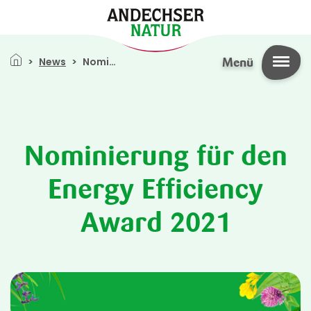
Pfadnavigation
News
Nominierung Für Den Energy Efficiency Award 2021
Menü
Direkt zum Inhalt
Nominierung für den
Energy Efficiency
Award 2021